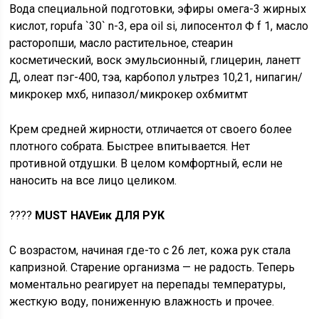
Вода специальной подготовки, эфиры омега-3 жирных
кислот, ropufa `30` n-3, epa oil si, липосентол Ф f 1, масло
расторопши, масло растительное, стеарин
косметический, воск эмульсионный, глицерин, ланетт
Д, олеат пэг-400, тэа, карбопол ультрез 10,21, нипагин/
микрокер мхб, нипазол/микрокер охбмитмт
Крем средней жирности, отличается от своего более
плотного собрата. Быстрее впитывается. Нет
противной отдушки. В целом комфортный, если не
наносить на все лицо целиком.
????
MUST HAVEик ДЛЯ РУК
С возрастом, начиная где-то с 26 лет, кожа рук стала
капризной. Старение организма — не радость. Теперь
моментально реагирует на перепады температуры,
жесткую воду, пониженную влажность и прочее.