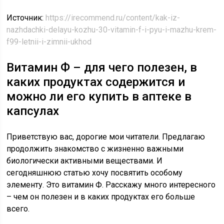
Источник:
https://irecommend.ru/content/kak-iz-
nazhdachki-delayu-kozhu-30-vitamin-f-i-pyu-i-mazhu-krem-
f99-letnii-i-zimnii-ukhod
Витамин Ф – для чего полезен, в
каких продуктах содержится и
можно ли его купить в аптеке в
капсулах
Приветствую вас, дорогие мои читатели. Предлагаю
продолжить знакомство с жизненно важными
биологически активными веществами. И
сегодняшнюю статью хочу посвятить особому
элементу. Это витамин Ф. Расскажу много интересного
– чем он полезен и в каких продуктах его больше
всего.