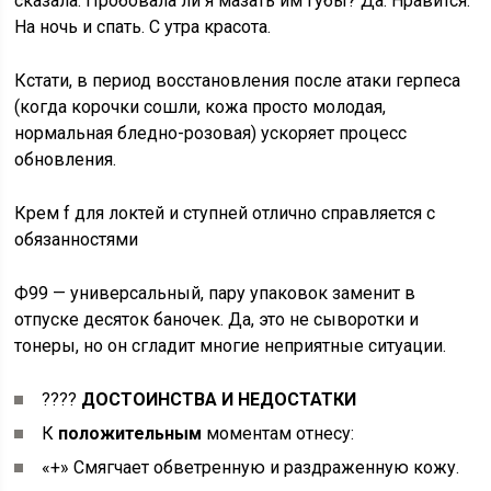
сказала. Пробовала ли я мазать им губы? Да. Нравится.
На ночь и спать. С утра красота.
Кстати, в период восстановления после атаки герпеса
(когда корочки сошли, кожа просто молодая,
нормальная бледно-розовая) ускоряет процесс
обновления.
Крем f для локтей и ступней отлично справляется с
обязанностями
Ф99 — универсальный, пару упаковок заменит в
отпуске десяток баночек. Да, это не сыворотки и
тонеры, но он сгладит многие неприятные ситуации.
????
ДОСТОИНСТВА И НЕДОСТАТКИ
К
положительным
моментам отнесу:
«+» Смягчает обветренную и раздраженную кожу.