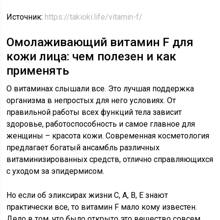
Источник:
https://takioki.life/vitamin-f/
Омолаживающий витамин F для
кожи лица: чем полезен и как
применять
О витаминах слышали все. Это лучшая поддержка
организма в непростых для него условиях. От
правильной работы всех функций тела зависит
здоровье, работоспособность и самое главное для
женщины – красота кожи. Современная косметология
предлагает богатый ансамбль различных
витаминизированных средств, отлично справляющихся
с уходом за эпидермисом.
Но если об эликсирах жизни С, А, В, Е знают
практически все, то витамин F мало кому известен.
Дело в том, что было открыто это вещество совсем