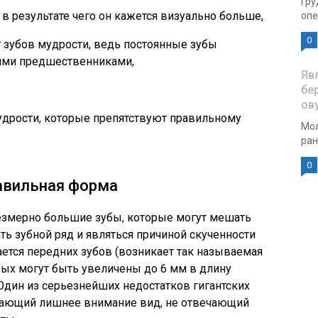
гру
в результате чего он кажется визуально больше,
опе
0
 зубов мудрости, ведь постоянные зубы
ими предшественниками,
Яв
бе
ов
удрости, которые препятствуют правильному
Мол
ран
0
авильная форма
езмерно большие зубы, которые могут мешать
ь зубной ряд и являться причиной скученности
ается передних зубов (возникает так называемая
рых могут быть увеличены до 6 мм в длину
 Один из серьезнейших недостатков гигантских
кающий лишнее внимание вид, не отвечающий