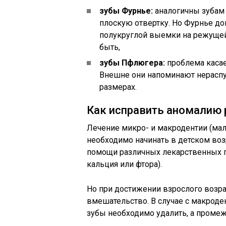
зубы Фурнье:
аналогичны зубам 
плоскую отвертку. Но Фурнье до
полукруглой выемки на режущей
быть,
зубы Пфлюгера:
проблема касае
Внешне они напоминают нераспу
размерах.
Как исправить аномалию 
Лечение микро- и макродентии (ма
необходимо начинать в детском воз
помощи различных лекарственных п
кальция или фтора).
Но при достижении взрослого возра
вмешательство. В случае с макроде
зубы необходимо удалить, а промеж