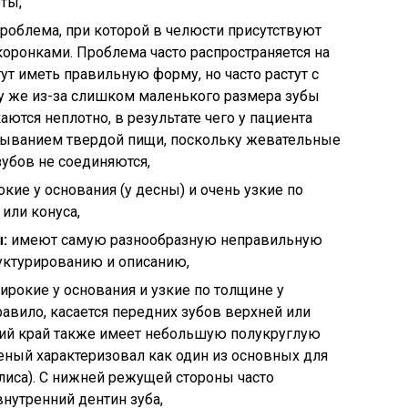
ты,
проблема, при которой в челюсти присутствуют
оронками. Проблема часто распространяется на
гут иметь правильную форму, но часто растут с
 же из-за слишком маленького размера зубы
ются неплотно, в результате чего у пациента
ыванием твердой пищи, поскольку жевательные
убов не соединяются,
кие у основания (у десны) и очень узкие по
или конуса,
:
имеют самую разнообразную неправильную
руктурированию и описанию,
ирокие у основания и узкие по толщине у
равило, касается передних зубов верхней или
ий край также имеет небольшую полукруглую
еный характеризовал как один из основных для
иса). С нижней режущей стороны часто
внутренний дентин зуба,