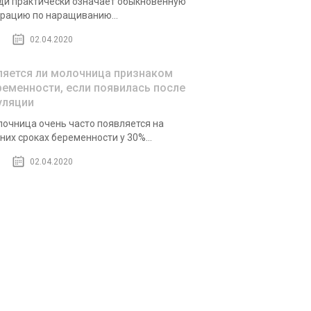
ди практически означает обыкновенную
рацию по наращиванию...
02.04.2020
ляется ли молочница признаком
ременности, если появилась после
уляции
очница очень часто появляется на
них сроках беременности у 30%...
02.04.2020