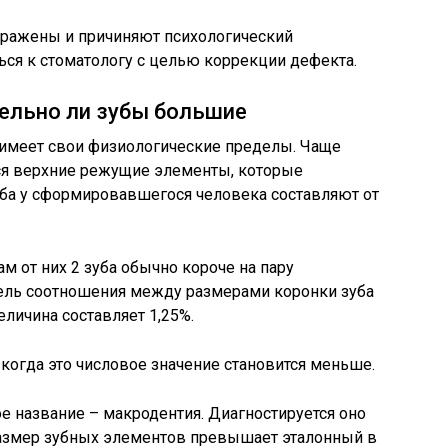
ыражены и причиняют психологический
ься к стоматологу с целью коррекции дефекта.
тельно ли зубы большие
 имеет свои физиологические пределы. Чаще
ся верхние режущие элементы, которые
зуба у сформировавшегося человека составляют от
ам от них 2 зуба обычно короче на пару
ель соотношения между размерами коронки зуба
еличина составляет 1,25%.
когда это числовое значение становится меньше.
е название – макродентия. Диагностируется оно
 размер зубных элементов превышает эталонный в