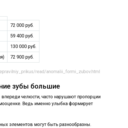
72 000 руб.
59 400 руб.
130 000 руб.
я)
72 900 руб.
nepravilniy_prikus/read/anomalii_formi_zubov.html
дние зубы большие
е впереди челюсти, часто нарушают пропорции
амооценке. Ведь именно улыбка формирует
ных элементов могут быть разнообразны.