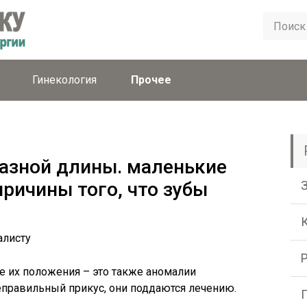
Гинекология
Прочее
разной длины. маленькие
причины того, что зубы
алисту
 их положения – это также аномалии
неправильный прикус, они поддаются лечению.