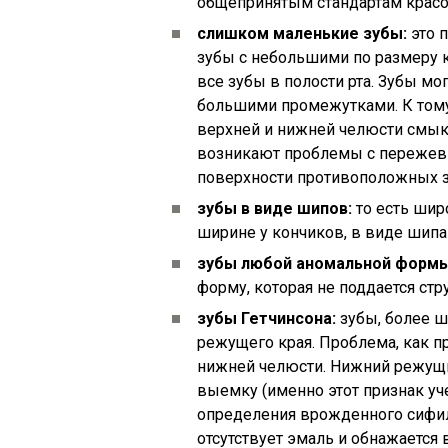
общепринятым стандартам красо
слишком маленькие зубы:
это 
зубы с небольшими по размеру к
все зубы в полости рта. Зубы мо
большими промежутками. К тому
верхней и нижней челюсти смыка
возникают проблемы с пережев
поверхности противоположных з
зубы в виде шипов:
то есть широ
ширине у кончиков, в виде шипа 
зубы любой аномальной формы
форму, которая не поддается ст
зубы Гетчинсона:
зубы, более ш
режущего края. Проблема, как п
нижней челюсти. Нижний режущ
выемку (именно этот признак уч
определения врожденного сифил
отсутствует эмаль и обнажается 