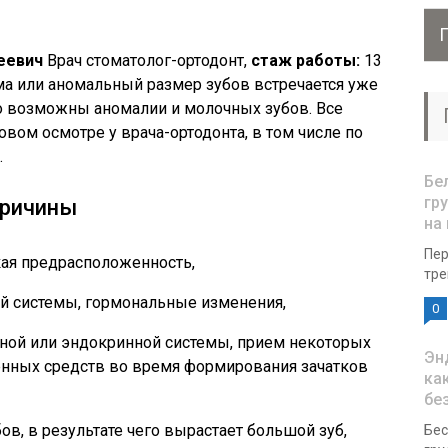
еевич
Врач стоматолог-ортодонт,
стаж работы:
13
ма или аномальный размер зубов встречается уже
о возможны аномалии и молочных зубов. Все
вом осмотре у врача-ортодонта, в том числе по
.
Бе
гр
причины
на
Пер
кая предрасположенность,
тре
й системы, гормональные изменения,
0
ной или эндокринной системы, прием некоторых
Эн
нных средств во время формирования зачатков
ка
бе
ов, в результате чего вырастает большой зуб,
Бес