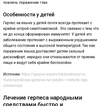
повлечь поражение глаз.
Особенности у детей
Герпес на языке у детей почти всегда протекает с
крайне острой симптоматикой. Это связано с тем, что
не до конца сформирован иммунитет. У детей это
заболевание протекает с выраженным ухудшением
общего состояния и высокой температурой. Так как
поражение языка доставляет детям сильный
дискомфорт, нередко они отказываются от приема
пищи и ведут себя крайне беспокойно.
Источник:
https://gerpes.expert/lokalizatsiya/vo-
rtu/proyavleniya-gerpesa-na-yazyke-i-metody-ego-
ustraneniya
Лечение герпеса народными
средствами быстро и