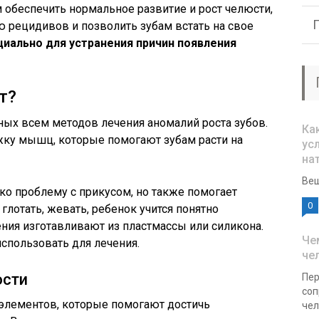
обеспечить нормальное развитие и рост челюсти,
 рецидивов и позволить зубам встать на свое
иально для устранения причин появления
т?
ных всем методов лечения аномалий роста зубов.
Ка
жку мышц, которые помогают зубам расти на
ус
на
Вещ
ко проблему с прикусом, но также помогает
0
лотать, жевать, ребенок учится понятно
ения изготавливают из пластмассы или силикона.
Че
использовать для лечения.
че
ости
Пер
соп
 элементов, которые помогают достичь
чел