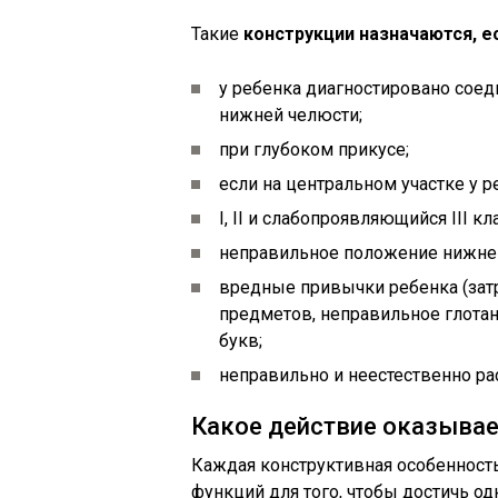
Такие
конструкции назначаются, е
у ребенка диагностировано соед
нижней челюсти;
при глубоком прикусе;
если на центральном участке у 
I, II и слабопроявляющийся III кл
неправильное положение нижне
вредные привычки ребенка (зат
предметов, неправильное глотан
букв;
неправильно и неестественно р
Какое действие оказывае
Каждая конструктивная особенность
функций для того, чтобы достичь од