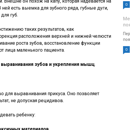
. Внешне он похож на капу, которая надевается на
0
ей есть выемка для зубного ряда, губные дуги,
для губ.
Ме
по
остижению таких результатов, как
Пер
ррекция расположения верхней и нижней челюсти
поя
ивание роста зубов, восстановление функции
т лица маленького пациента.
0
т выравнивания зубов и укрепления мышц
.
тво для выравнивания прикуса. Оно позволяет
тат, не допуская рецидивов.
девать ребенку:
токсичных материалов
.