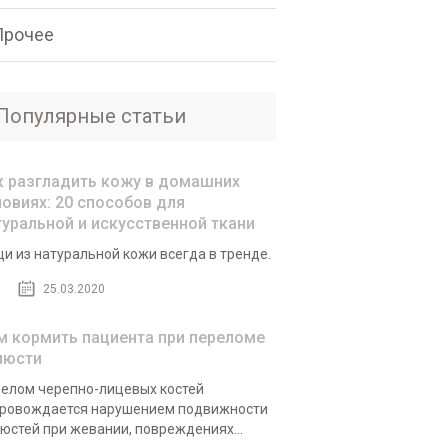
Прочее
Популярные статьи
к разгладить кожу в домашних
ловиях: 20 способов для
туральной и искусственной ткани
и из натуральной кожи всегда в тренде.
25.03.2020
м кормить пациента при переломе
люсти
елом черепно-лицевых костей
ровождается нарушением подвижности
юстей при жевании, повреждениях...