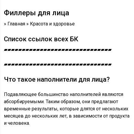
Филлеры для лица
» Главная » Красота и здоровье
Список ссылок всех БК
▰▰▰▰▰▰▰▰▰▰▰▰▰▰▰▰▰▰▰▰▰▰▰▰▰▰▰▰▰▰
▰▰▰▰▰▰▰▰▰▰▰▰▰▰▰▰▰▰▰▰▰▰▰▰▰▰▰▰▰▰
Что такое наполнители для лица?
Подавляющее большинство наполнителей являются
абсорбируемыми. Таким образом, они предлагают
временные результаты, которые длятся от нескольких
месяцев до нескольких лет, в зависимости от продукта
и человека.