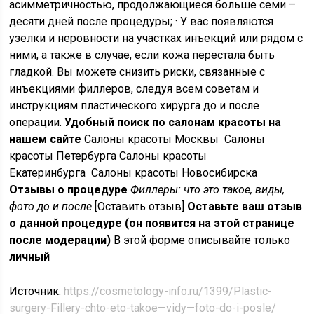
асимметричностью, продолжающиеся больше семи –
десяти дней после процедуры; · У вас появляются
узелки и неровности на участках инъекций или рядом с
ними, а также в случае, если кожа перестала быть
гладкой. Вы можете снизить риски, связанные с
инъекциями филлеров, следуя всем советам и
инструкциям пластического хирурга до и после
операции.
Удобный поиск по салонам красоты на
нашем сайте
Салоны красоты Москвы Салоны
красоты Петербурга Салоны красоты
Екатеринбурга Салоны красоты Новосибирска
Отзывы о процедуре
Филлеры: что это такое, виды,
фото до и после
[Оставить отзыв]
Оставьте ваш отзыв
о данной процедуре (он появится на этой странице
после модерации)
В этой форме описывайте только
личный
Источник:
https://cosmetology-info.ru/1399/Plastic-
surgery-Fillery-chto-eto-takoe—vidy—foto-do-i-posle/