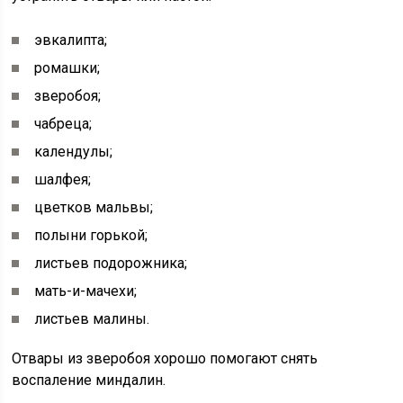
эвкалипта;
ромашки;
зверобоя;
чабреца;
календулы;
шалфея;
цветков мальвы;
полыни горькой;
листьев подорожника;
мать-и-мачехи;
листьев малины.
Отвары из зверобоя хорошо помогают снять
воспаление миндалин.