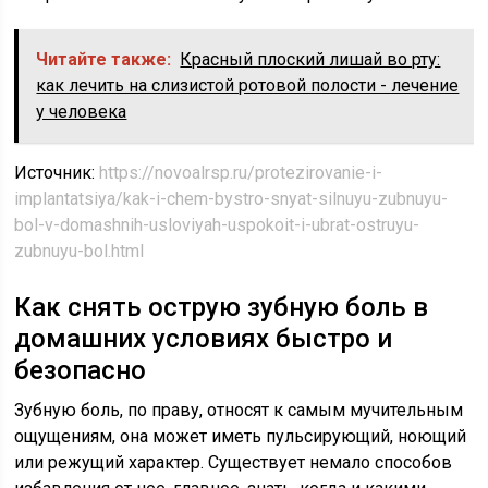
Читайте также:
Красный плоский лишай во рту:
как лечить на слизистой ротовой полости - лечение
у человека
Источник:
https://novoalrsp.ru/protezirovanie-i-
implantatsiya/kak-i-chem-bystro-snyat-silnuyu-zubnuyu-
bol-v-domashnih-usloviyah-uspokoit-i-ubrat-ostruyu-
zubnuyu-bol.html
Как снять острую зубную боль в
домашних условиях быстро и
безопасно
Зубную боль, по праву, относят к самым мучительным
ощущениям, она может иметь пульсирующий, ноющий
или режущий характер. Существует немало способов