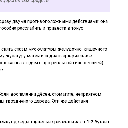
анцерогенных средств.
т сразу двумя противоположными действиями: она
пособна расслабить и привести в тонус
а снять спазм мускулатуры желудочно-кишечного
 мускулатуру матки и поднять артериальное
опоказана людям с артериальной гипертензией).
е.
боли, воспалении дёсен, стоматите, неприятном
ны гвоздичного дерева. Эти же действия
.
 минут до еды тщательно разжёвывают 1-2 бутона