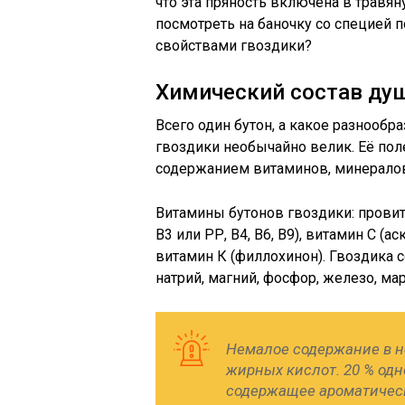
что эта пряность включена в трав
посмотреть на баночку со специей 
свойствами гвоздики?
Химический состав ду
Всего один бутон, а какое разнооб
гвоздики необычайно велик. Её по
содержанием витаминов, минералов 
Витамины бутонов гвоздики: провита
В3 или РР, В4, В6, В9), витамин С (а
витамин К (филлохинон). Гвоздика 
натрий, магний, фосфор, железо, мар
Немалое содержание в н
жирных кислот. 20 % одн
содержащее ароматическ