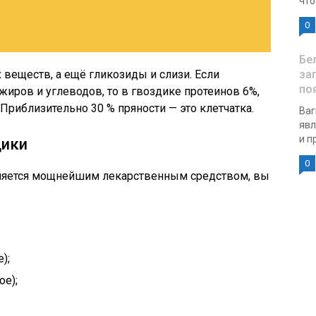
что
0
Бе
 веществ, а ещё гликозиды и слизи. Если
за
по
жиров и углеводов, то в гвоздике протеинов 6%,
Приблизительно 30 % пряности — это клетчатка.
Ваг
явл
и п
дики
0
вляется мощнейшим лекарственным средством, вы
);
ое);