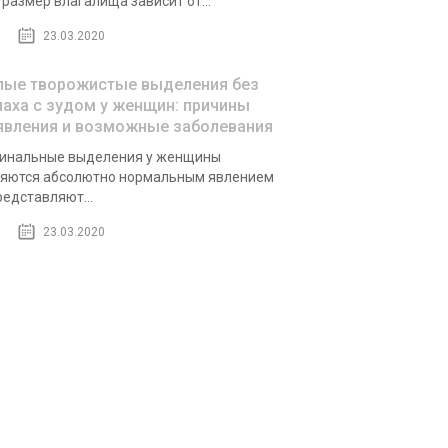
 размер влагалища зависит от...
23.03.2020
лые творожистые выделения без
паха с зудом у женщин: причины
явления и возможные заболевания
инальные выделения у женщины
яются абсолютно нормальным явлением
редставляют...
23.03.2020