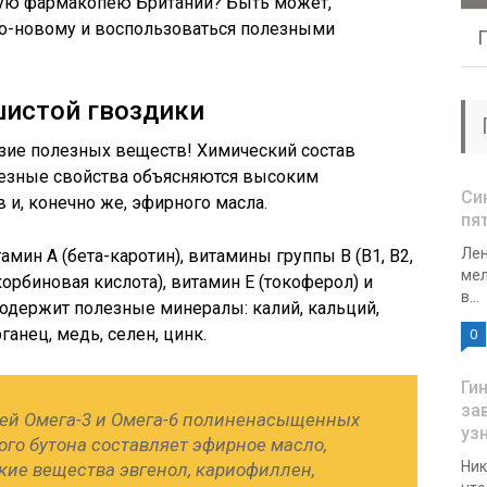
яную фармакопею Британии? Быть может,
по-новому и воспользоваться полезными
шистой гвоздики
разие полезных веществ! Химический состав
лезные свойства объясняются высоким
Си
и, конечно же, эфирного масла.
пят
Лен
мин А (бета-каротин), витамины группы В (В1, В2,
мел
скорбиновая кислота), витамин Е (токоферол) и
в...
содержит полезные минералы: калий, кальций,
ганец, медь, селен, цинк.
0
Ги
за
ей Омега-3 и Омега-6 полиненасыщенных
уз
ого бутона составляет эфирное масло,
Ник
ие вещества эвгенол, кариофиллен,