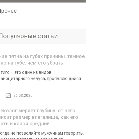
Прочее
Популярные статьи
ние пятна на губах причины. темное
но на губе: чем его убрать
тиго – это один из видов
аноцитарного невуса, проявляющийся
26.03.2020
неколог меряет глубину. от чего
висит размер влагалища, как его
нать и какой средний
огда не позволяйте мужчинам говорить,