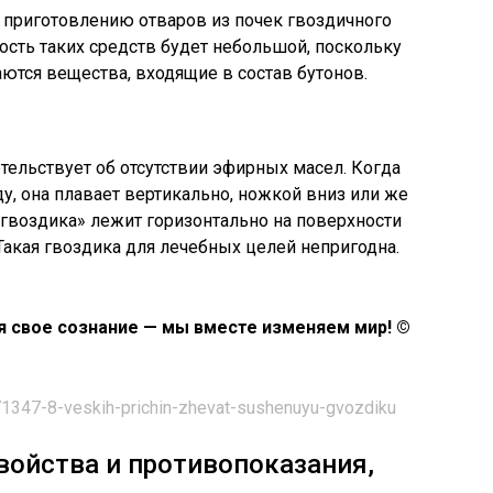
 приготовлению отваров из почек гвоздичного
ость таких средств будет небольшой, поскольку
ются вещества, входящие в состав бутонов.
тельствует об отсутствии эфирных масел. Когда
у, она плавает вертикально, ножкой вниз или же
 «гвоздика» лежит горизонтально на поверхности
Такая гвоздика для лечебных целей непригодна.
яя свое сознание — мы вместе изменяем мир! ©
/171347-8-veskih-prichin-zhevat-sushenuyu-gvozdiku
войства и противопоказания,