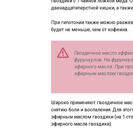
гвоздики с 1 чайной ложкой мёда. 
двенадцатиперстной кишки, а так
При гипотонии также можно разжёв
будет не меньше, чем от кофеина.
Гвоздичное масло эффек
фурункулов. На фурунку
эфирного масла. При пр
эфирным маслом гвозди
Широко применяют гвоздичное масло
снятию боли и воспаления. Для это
эфирным маслом гвоздики (на 1 ст
эфирного масла гвоздики).