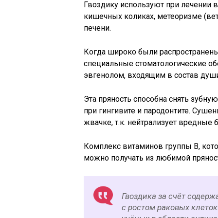
Гвоздику используют при лечении в
кишечных коликах, метеоризме (вет
печени.
Когда широко были распространены
специальные стоматологические об
эвгенолом, входящим в состав души
Эта пряность способна снять зубную
при гингивите и пародонтите. Суше
жвачке, т.к. нейтрализует вредные б
Комплекс витаминов группы В, кот
можно получать из любимой прянос
Гвоздика за счёт содерж
с ростом раковых клето