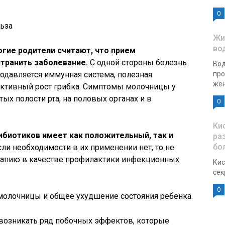
0
льза
Жи
во
огие родители считают, что прием
транить заболевание.
С одной стороны болезнь
Вод
подавляется иммунная система, полезная
про
жен
активный рост грибка. Симптомы молочницы у
тых полости рта, на половых органах и в
0
Ки
ибиотиков имеет как положительный, так и
ра
бо
ли необходимости в их применении нет, то не
рапию в качестве профилактики инфекционных
Кис
сек
0
молочницы и общее ухудшение состояния ребенка.
возникать ряд побочных эффектов, которые