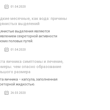
01.04.2020
дкие месячные, как вода: причины
дянистых выделений
янистые выделения являются
явлением секреторной активности
ских половых путей.
01.04.2020
ста яичника симптомы и лечение,
змеры. чем опасно образование
льшого размера
та яичника – капсула, заполненная
реторной жидкостью.
26.03.2020