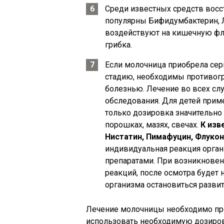
Среди известных средств восс
популярны Бифидумбактерин, Л
воздействуют на кишечную ф
грибка.
Если молочница приобрела се
стадию, необходимы противогр
болезнью. Лечение во всех слу
обследования. Для детей прим
только дозировка значительно 
порошках, мазях, свечах.
К изв
Нистатин, Пимафуцин, Флукон
индивидуальная реакция орга
препаратами. При возникновен
реакций, после осмотра будет н
организма остановиться развит
Лечение молочницы необходимо про
использовать необходимую дозиров