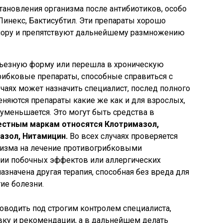
тановления организма после антибиотиков, особо
инекс, Бактисубтил. Эти препараты хорошо
лору и препятствуют дальнейшему размножению
рьезную форму или перешла в хроническую
ибковые препараты, способные справиться с
чаях может назначить специалист, послед полного
еняются препараты какие же как и для взрослых,
уменьшается. Это могут быть средства в
естным маркам относятся Клотримазол,
азол, Нитамицин.
Во всех случаях проверяется
низма на лечение противогрибковыми
ии побочных эффектов или аллергических
азначена другая терапия, способная без вреда для
ие болезни.
водить под строгим контролем специалиста,
ку и рекомендации, а в дальнейшем делать