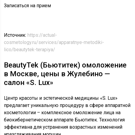
Записаться на прием
Источник:
https://actual-
cosmetology.ru/services/apparatnye-metodiki-
lico/beautytek-terapiya/
BeautyTek (Бьютитек) омоложение
в Москве, цены в Жулебино —
салон «S. Lux»
Центр красоты и эстетической медицины «S. Lux»
предлагает уникальную процедуру в сфере аппаратной
косметологии – комплексное омоложение лица на
биокибернетическом аппарате Бьютитек. Технология
эффективна для устранения возрастных изменений
иразглаживания морщин.