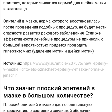
эпителия, которые являются нормой для шейки матки
и влагалища.
Эпителий в мазке, норма которого восстановилась
после проведения подобных процедур, не будет нести
опасности развития ракового заболевания. Если же
эффективности лечебные процедуры не принесли, с
большой вероятностью придется проводить
гиперэктомию (удаление матки и шейки матки).
Источник:
https://www.syl.ru/article/207576/new_epiteliy-
v-mazke—chto-eto-oznachaet-epiteliy-v-mazke-norma-u-
jenschin
Что значит плоский эпителий в
мазке в большом количестве?
Плоский эпителий в мазке дает очень важную
информацию о состоянии слизистой оболочки