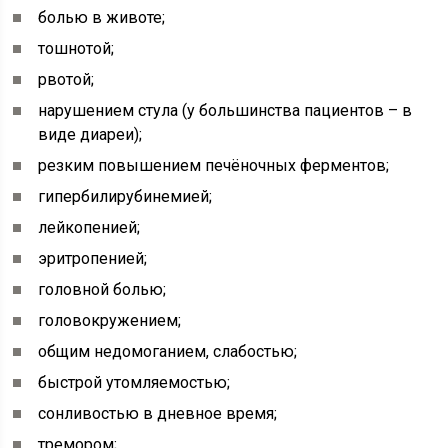
болью в животе;
тошнотой;
рвотой;
нарушением стула (у большинства пациентов – в
виде диареи);
резким повышением печёночных ферментов;
гипербилирубинемией;
лейкопенией;
эритропенией;
головной болью;
головокружением;
общим недомоганием, слабостью;
быстрой утомляемостью;
сонливостью в дневное время;
тремором;