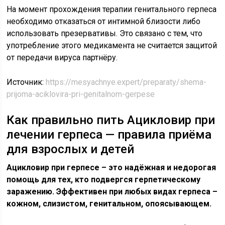
На момент прохождения терапии генитального герпеса
необходимо отказаться от интимной близости либо
использовать презервативы. Это связано с тем, что
употребление этого медикамента не считается защитой
от передачи вируса партнёру.
Источник:
https://mesyachnye.expert/preparaty/shema-
prijoma-aciklovira-pri-genitalnom-gerpese
Как правильно пить Ацикловир при
лечении герпеса — правила приёма
для взрослых и детей
Ацикловир при герпесе – это надёжная и недорогая
помощь для тех, кто подвергся герпетическому
заражению. Эффективен при любых видах герпеса –
кожном, слизистом, генитальном, опоясывающем.