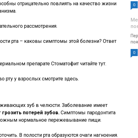
способны отрицательно повлиять на качество жизни
0
анизма.
Ме
ательного рассмотрения.
по
Пер
ости рта – каковы симптомы этой болезни? Ответ
поя
0
риальном препарате Стоматофит читайте тут.
о рту у взрослых смотрите здесь.
рживающих зуб в челюсти. Заболевание имеет
 грозить потерей зубов.
Симптомы пародонтита
можным нормальное пережевывание пищи.
очить. В полости рта образуются очаги нагноения.