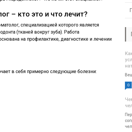
г – кто это и что лечит?
атолог, специализацией которого является
одонта (тканей вокруг зуба). Работа
 основана на профилактике, диагностике и лечении
Ка
ус
на
чает в себя примерно следующие болезни:
Вещ
0
Че
че
Пер
соп
чел