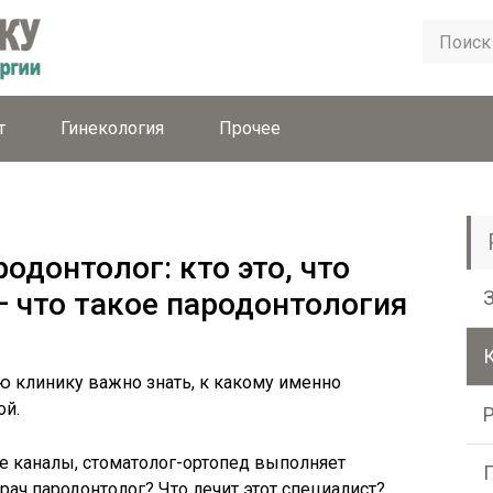
т
Гинекология
Прочее
одонтолог: кто это, что
— что такое пародонтология
ю клинику важно знать, к какому именно
ой.
е каналы, стоматолог-ортопед выполняет
врач пародонтолог? Что лечит этот специалист?