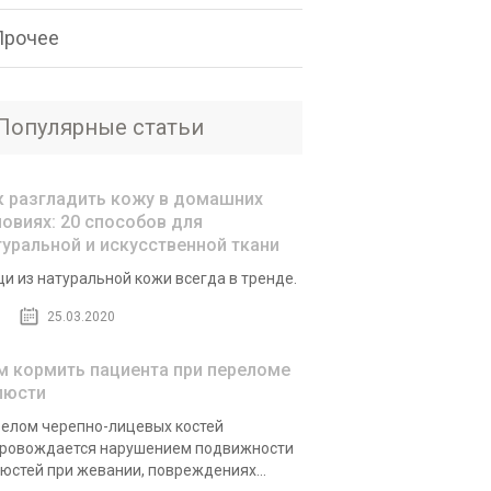
Прочее
Популярные статьи
к разгладить кожу в домашних
ловиях: 20 способов для
туральной и искусственной ткани
и из натуральной кожи всегда в тренде.
25.03.2020
м кормить пациента при переломе
люсти
елом черепно-лицевых костей
ровождается нарушением подвижности
юстей при жевании, повреждениях...