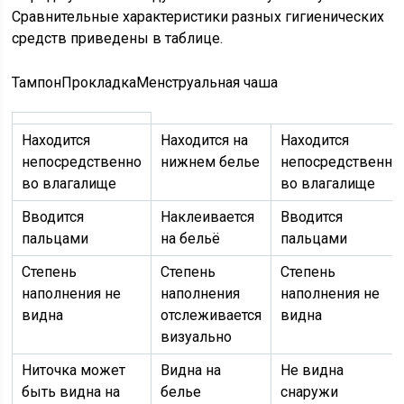
Сравнительные характеристики разных гигиенических
средств приведены в таблице.
ТампонПрокладкаМенструальная чаша
Находится
Находится на
Находится
непосредственно
нижнем белье
непосредственно
во влагалище
во влагалище
Вводится
Наклеивается
Вводится
пальцами
на бельё
пальцами
Степень
Степень
Степень
наполнения не
наполнения
наполнения не
видна
отслеживается
видна
визуально
Ниточка может
Видна на
Не видна
быть видна на
белье
снаружи