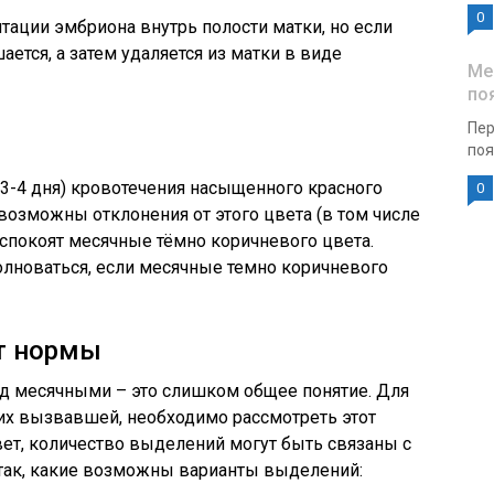
0
тации эмбриона внутрь полости матки, но если
шается, а затем удаляется из матки в виде
Ме
по
Пер
поя
 3-4 дня) кровотечения насыщенного красного
0
 возможны отклонения от этого цвета (в том числе
еспокоят месячные тёмно коричневого цвета.
волноваться, если месячные темно коричневого
т нормы
д месячными – это слишком общее понятие. Для
, их вызвавшей, необходимо рассмотреть этот
вет, количество выделений могут быть связаны с
так, какие возможны варианты выделений: