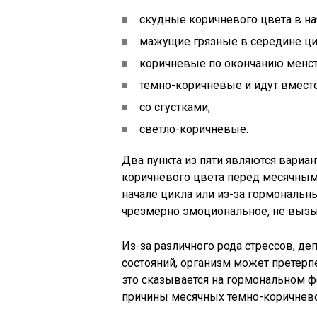
скудные коричневого цвета в на
мажущие грязные в середине цик
коричневые по окончанию менст
темно-коричневые и идут вмест
со сгустками;
светло-коричневые.
Два пункта из пяти являются вари
коричневого цвета перед месячными
начале цикла или из-за гормональн
чрезмерно эмоциональное, не вызы
Из-за различного рода стрессов, д
состояний, организм может претерп
это сказывается на гормональном фо
причины месячных темно-коричнево