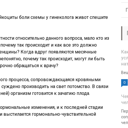
йкоциты боли схемы у гинеколога живот спешите
тности относительно данного вопроса, мало кто из
 почему так происходит и как все это должно
женщины? Когда вдруг появляются месячные
Ка
ус
епонятно, почему так происходит, могут ли быть
на
срочно обращаться к врачу?
Вещ
ного процесса, сопровождающаяся кровяными
0
суждено производить на свет потомство. В связи
ей) организм готовится к зачатию плода.
Че
че
гормональные изменения, и к последней стадии
Пер
ки выстилается гормонально-чувствительной
соп
чел