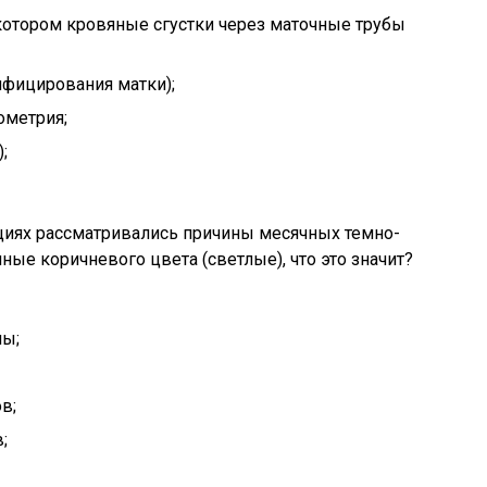
котором кровяные сгустки через маточные трубы
нфицирования матки);
ометрия;
;
иях рассматривались причины месячных темно-
чные коричневого цвета (светлые), что это значит?
ны;
в;
;