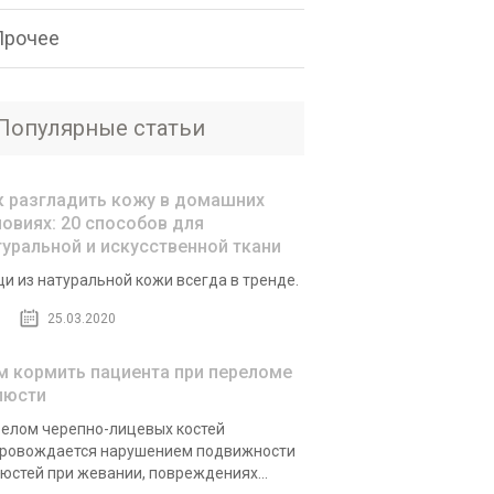
Прочее
Популярные статьи
к разгладить кожу в домашних
ловиях: 20 способов для
туральной и искусственной ткани
и из натуральной кожи всегда в тренде.
25.03.2020
м кормить пациента при переломе
люсти
елом черепно-лицевых костей
ровождается нарушением подвижности
юстей при жевании, повреждениях...