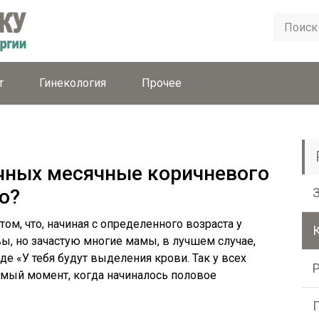
т
Гинекология
Прочее
чных месячные коричневого
о?
ом, что, начиная с определенного возраста у
вы, но зачастую многие мамы, в лучшем случае,
е «У тебя будут выделения крови. Так у всех
самый момент, когда начиналось половое