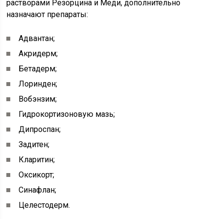
растворами Резорцина и Меди, дополнительно
назначают препараты:
Адвантан;
Акридерм;
Бетадерм;
Лоринден;
Вобэнзим;
Гидрокортизоновую мазь;
Дипроспан;
Задитен;
Кларитин;
Оксикорт;
Синафлан;
Целестодерм.