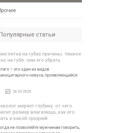
Прочее
Популярные статьи
ние пятна на губах причины. темное
но на губе: чем его убрать
тиго – это один из видов
аноцитарного невуса, проявляющийся
26.03.2020
неколог меряет глубину. от чего
висит размер влагалища, как его
нать и какой средний
огда не позволяйте мужчинам говорить,