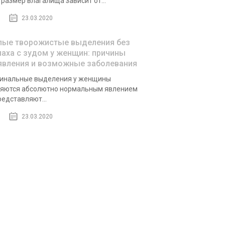
 размер влагалища зависит от...
23.03.2020
лые творожистые выделения без
паха с зудом у женщин: причины
явления и возможные заболевания
инальные выделения у женщины
яются абсолютно нормальным явлением
редставляют...
23.03.2020