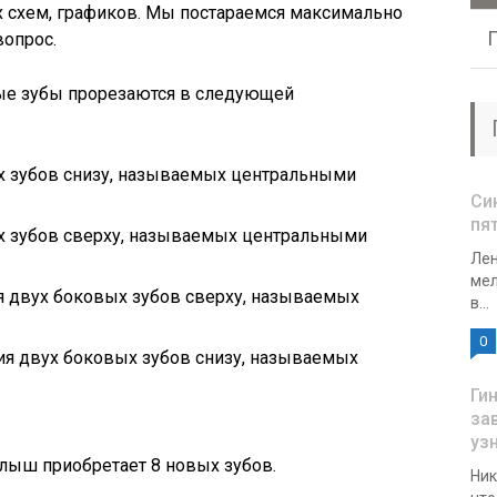
х схем, графиков. Мы постараемся максимально
вопрос.
ые зубы прорезаются в следующей
ух зубов снизу, называемых центральными
Си
пят
ух зубов сверху, называемых центральными
Лен
мел
я двух боковых зубов сверху, называемых
в...
0
ия двух боковых зубов снизу, называемых
Ги
за
уз
лыш приобретает 8 новых зубов.
Ник