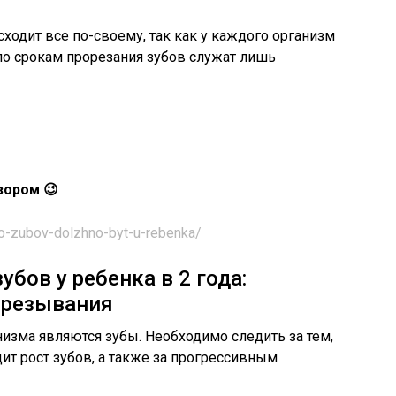
исходит все по-своему, так как у каждого организм
о срокам прорезания зубов служат лишь
зором 😉
lko-zubov-dolzhno-byt-u-rebenka/
бов у ребенка в 2 года:
орезывания
изма являются зубы. Необходимо следить за тем,
ит рост зубов, а также за прогрессивным