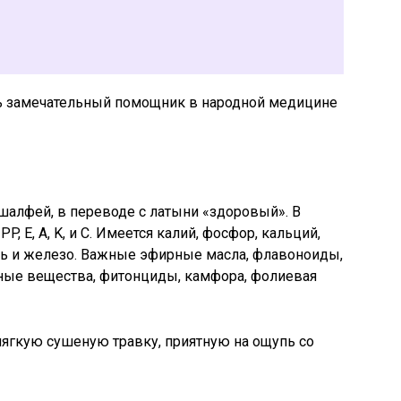
ть замечательный помощник в народной медицине
шалфей, в переводе с латыни «здоровый». В
, E, A, K, и C. Имеется калий, фосфор, кальций,
едь и железо. Важные эфирные масла, флавоноиды,
ьные вещества, фитонциды, камфора, фолиевая
ягкую сушеную травку, приятную на ощупь со