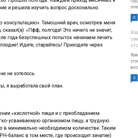
ило. Прошло полгода.. Каждый приход месячных я
гру
опе
ие и решила изучить вопрос досконально.
0
ю консультацию». Тамошний врач, осмотрев меня
сказал(а): «Пфф, полгода! Это ничего не значит,
Яз
осле года безуспешных попыток начинаем лечить
си
плодие! Идите, старайтесь! Приходите через
ст
Язв
сто
вос
не не хотелось.
0
, я выработала свой план.
ении «кислотной» пищи и с преобладанием
егко-усваиваемую организмом пищу, а трудную
ко в минимально-необходимом количестве. Таким
H-баланс в том месте, где происходит зачатие)