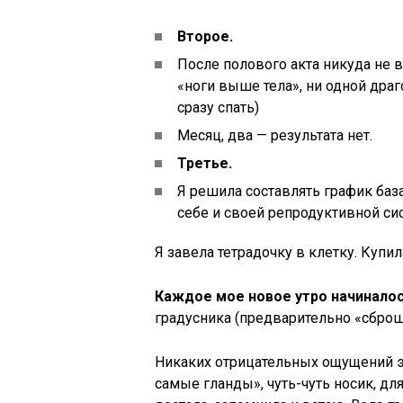
Второе.
После полового акта никуда не 
«ноги выше тела», ни одной драг
сразу спать)
Месяц, два — результата нет.
Третье.
Я решила составлять график база
себе и своей репродуктивной си
Я завела тетрадочку в клетку. Купи
Каждое мое новое утро начинало
градусника (предварительно «сброше
Никаких отрицательных ощущений эт
самые гланды», чуть-чуть носик, дл