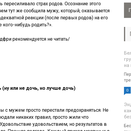
ь пересиливало страх родов. Осознание этого
 чем тут же сообщила мужу, который, оказывается
адекватной реакции (после первых родов) на его
е кого-нибудь родить?».
дфри рекомендуется не читать/
Бе
гр
на
Пер
тре
(ну или не дочь, но лучше дочь)
0
Эн
мы с мужем просто перестали предохраняться. Не
ка
бе
юдали никаких правил, просто жили что
 Удовольствие удовольствием, но результатов в
Бес