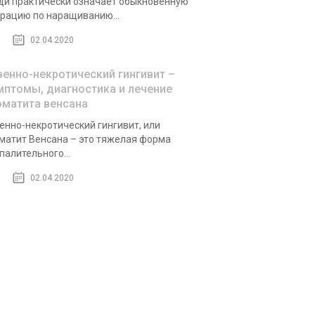
ди практически означает обыкновенную
рацию по наращиванию...
02.04.2020
венно-некротический гингивит –
мптомы, диагностика и лечение
оматита венсана
енно-некротический гингивит, или
матит Венсана – это тяжелая форма
палительного...
02.04.2020