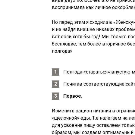
виде двух полосочек это не принос
воспринимала как личное оскорблен
Но перед этим я сходила в «Женску
и не найдя внешне никаких проблем, 
вот если хотя бы год! Мы только п
бесплодие, тем более вторичное бес
полгода»
Полгода «стараться» впустую м
Почитав соответствующие сайты
Первое.
Изменить рацион питания в огранич
«щелочной» еды. Т.е налегаем на л
для усвоения пищу оставляем толь
образом, мы создаем оптимальный P