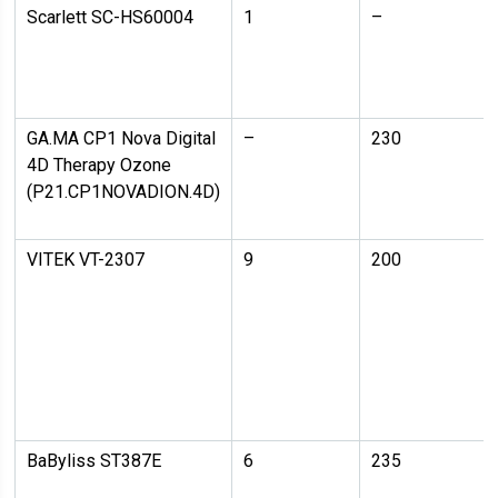
Scarlett SC-HS60004
1
–
GA.MA CP1 Nova Digital
–
230
4D Therapy Ozone
(P21.CP1NOVADION.4D)
VITEK VT-2307
9
200
BaByliss ST387E
6
235