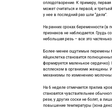
оплодотворение. К примеру, первая
может считаться и первой, и треть
у нее в последний раз шли “дела”.
На ранних сроках беременности (в 
признаков не наблюдается. Грудь со
небольшая резь – все это частеньк
Более-менее ощутимые перемены бе
яйцеклетка становится полноценны
формируется маленькое сердечко).
всплеском в организме женщины. И
механизмы по изменению молочных
На 6 неделе отмечается прилив кров
становятся чувствительнее обычного
рези, у других соски не болят, а ли
повышение температуры (зона декол