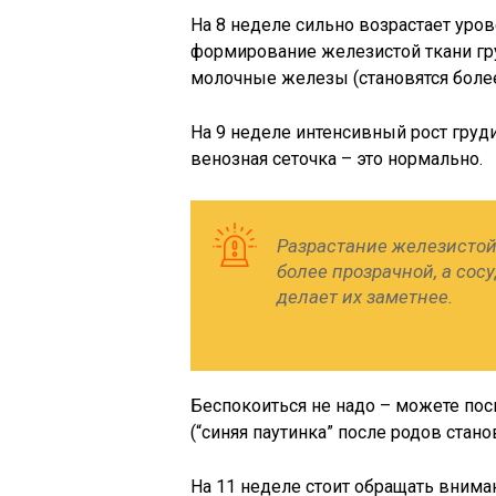
На 8 неделе сильно возрастает уро
формирование железистой ткани гру
молочные железы (становятся боле
На 9 неделе интенсивный рост груди
венозная сеточка – это нормально.
Разрастание железистой 
более прозрачной, а сос
делает их заметнее.
Беспокоиться не надо – можете по
(“синяя паутинка” после родов стано
На 11 неделе стоит обращать внима