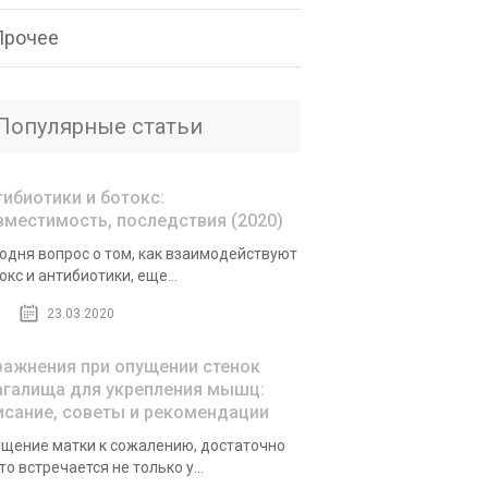
Прочее
Популярные статьи
тибиотики и ботокс:
вместимость, последствия (2020)
одня вопрос о том, как взаимодействуют
окс и антибиотики, еще...
23.03.2020
ражнения при опущении стенок
агалища для укрепления мышц:
исание, советы и рекомендации
щение матки к сожалению, достаточно
то встречается не только у...