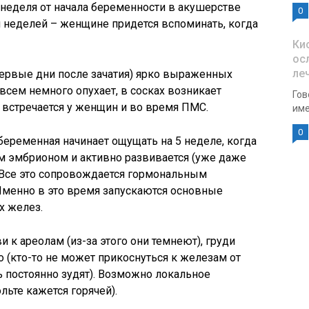
 неделя от начала беременности в акушерстве
0
ей неделей – женщине придется вспоминать, когда
Ки
ос
ле
первые дни после зачатия) ярко выраженных
всем немного опухает, в сосках возникает
Гов
о встречается у женщин и во время ПМС.
име
0
ременная начинает ощущать на 5 неделе, когда
м эмбрионом и активно развивается (уже даже
 Все это сопровождается гормональным
менно в это время запускаются основные
 желез.
и к ареолам (из-за этого они темнеют), груди
 (кто-то не может прикоснуться к железам от
шь постоянно зудят). Возможно локальное
ьте кажется горячей).