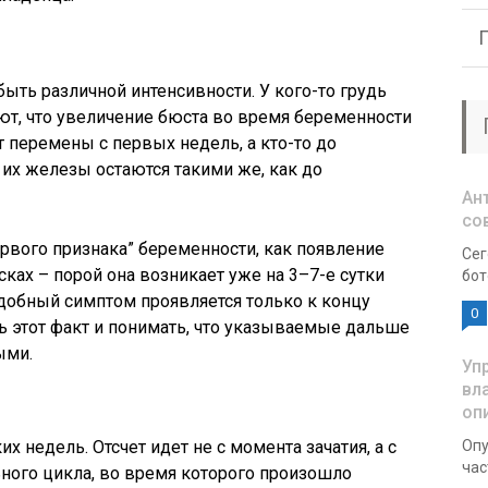
ыть различной интенсивности. У кого-то грудь
ют, что увеличение бюста во время беременности
т перемены с первых недель, а кто-то до
 их железы остаются такими же, как до
Ан
со
ервого признака” беременности, как появление
Сег
ках – порой она возникает уже на 3–7-е сутки
бот
одобный симптом проявляется только к концу
0
ь этот факт и понимать, что указываемые дальше
ными.
Уп
вл
оп
х недель. Отсчет идет не с момента зачатия, а с
Опу
час
ного цикла, во время которого произошло