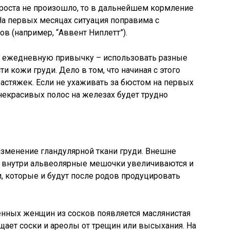
 роста не произошло, то в дальнейшем кормление
На первых месяцах ситуация поправима с
 (например, “Аввент Ниплетт”).
и ежедневную привычку – использовать разные
 кожи груди. Дело в том, что начиная с этого
растяжек. Если не ухаживать за бюстом на первых
 некрасивых полос на железах будет трудно
изменение гландулярной ткани груди. Внешне
о внутри альвеолярные мешочки увеличиваются и
 которые и будут после родов продуцировать
енных женщин из сосков появляется маслянистая
щает соски и ареолы от трещин или высыхания. На