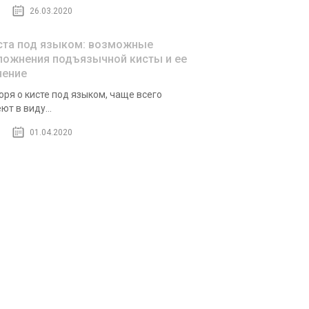
26.03.2020
ста под языком: возможные
ложнения подъязычной кисты и ее
чение
оря о кисте под языком, чаще всего
ют в виду...
01.04.2020