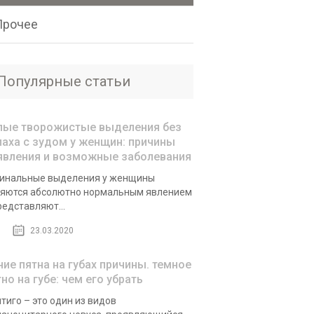
Прочее
Популярные статьи
лые творожистые выделения без
паха с зудом у женщин: причины
явления и возможные заболевания
инальные выделения у женщины
яются абсолютно нормальным явлением
редставляют...
23.03.2020
ние пятна на губах причины. темное
но на губе: чем его убрать
тиго – это один из видов