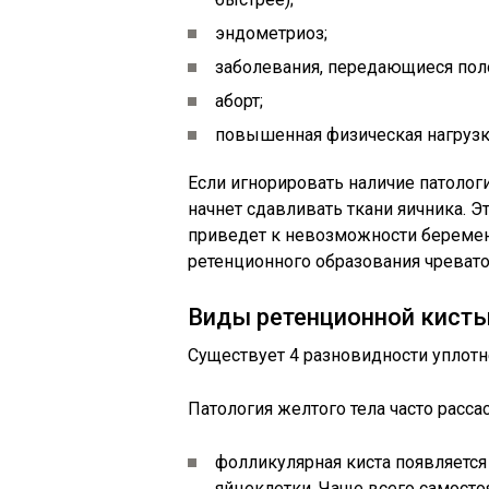
эндометриоз;
заболевания, передающиеся пол
аборт;
повышенная физическая нагрузка
Если игнорировать наличие патолог
начнет сдавливать ткани яичника. 
приведет к невозможности беремен
ретенционного образования чревато
Виды ретенционной кист
Существует 4 разновидности уплотн
Патология желтого тела часто расс
фолликулярная киста появляетс
яйцеклетки. Чаще всего самосто