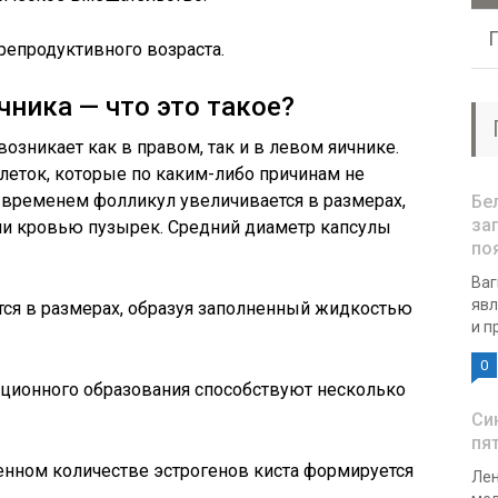
репродуктивного возраста.
чника — что это такое?
зникает как в правом, так и в левом яичнике.
клеток, которые по каким-либо причинам не
 временем фолликул увеличивается в размерах,
Бе
за
и кровью пузырек. Средний диаметр капсулы
по
Ваг
явл
ся в размерах, образуя заполненный жидкостью
и п
0
нционного образования способствуют несколько
Си
пят
нном количестве эстрогенов киста формируется
Лен