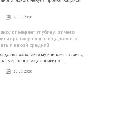
аноцитарного невуса, проявляющийся
26.03.2020
неколог меряет глубину. от чего
висит размер влагалища, как его
нать и какой средний
огда не позволяйте мужчинам говорить,
 размер влагалища зависит от...
23.03.2020