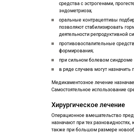
средства с эстрогенами, прогес
эндометриоза;
оральные контрацептивы подбир
позволяют стабилизировать го
деятельности репродуктивной с
противовоспалительные средств
формирования;
при сильном болевом синдроме 
в ряде случаев могут назначить
Медикаментозное лечение назначает
Самостоятельное использование сре
Хирургическое лечение
Операционное вмешательство преду
назначают при тех разновидностях, 
также при большом размере новооб