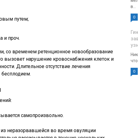
мел
в...
0
овым путем;
Ги
 и проч.
за
уз
ии, со временем ретенционное новообразование
Ник
Это вызовет нарушение кровоснабжения клеток и
что
ности. Длительное отсутствие лечения
0
 бесплодием.
ы
ений:
асывается самопроизвольно.
я из неразорвавшейся во время овуляции
ятельно рассасывается в течение нескольких