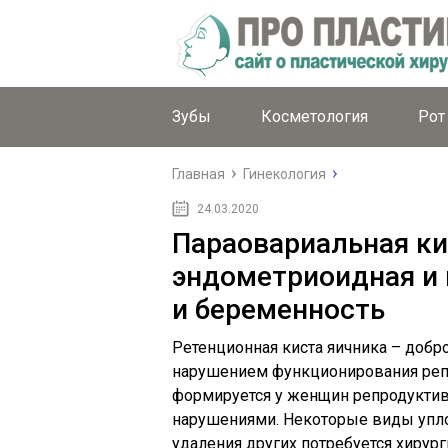
Зубы
Косметология
Рот
Главная
Гинекология
24.03.2020
Параовариальная ки
эндометриоидная и 
и беременность
Ретенционная киста яичника – добр
нарушением функционирования репр
формируется у женщин репродукти
нарушениями. Некоторые виды упло
удаления других потребуется хирур