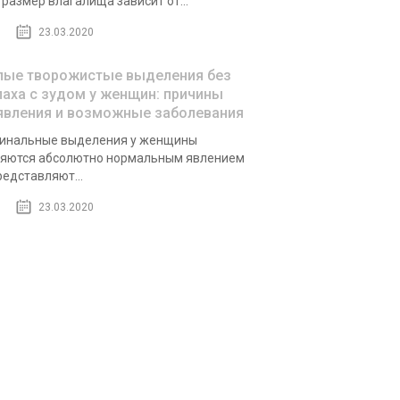
 размер влагалища зависит от...
23.03.2020
лые творожистые выделения без
паха с зудом у женщин: причины
явления и возможные заболевания
инальные выделения у женщины
яются абсолютно нормальным явлением
редставляют...
23.03.2020