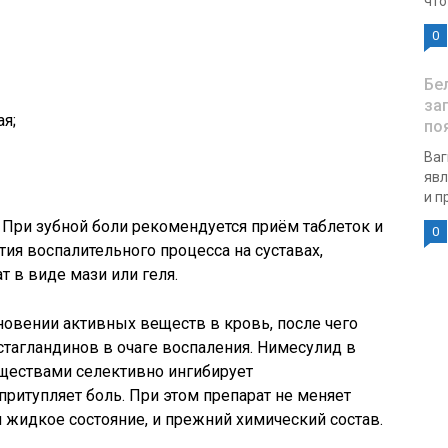
что
0
Бе
за
я;
по
Ваг
явл
и п
 При зубной боли рекомендуется приём таблеток и
0
тия воспалительного процесса на суставах,
 в виде мази или геля.
овении активных веществ в кровь, после чего
стагландинов в очаге воспаления. Нимесулид в
ществами селективно ингибирует
притупляет боль. При этом препарат не меняет
 и жидкое состояние, и прежний химический состав.