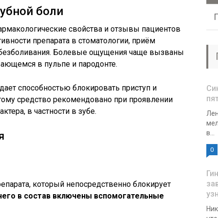
зубной боли
рмакологические свойства и отзывы пациентов
ивности препарата в стоматологии, приём
обезболивания. Болевые ощущения чаще вызваны
ающемся в пульпе и пародонте.
ает способностью блокировать приступ и
Си
пят
этому средство рекомендовано при проявлении
тера, в частности в зубе.
Лен
мел
в...
я
0
Ги
за
парата, который непосредственно блокирует
уз
его в состав включены вспомогательные
Ник