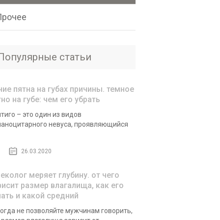
Прочее
Популярные статьи
ние пятна на губах причины. темное
но на губе: чем его убрать
тиго – это один из видов
аноцитарного невуса, проявляющийся
26.03.2020
неколог меряет глубину. от чего
висит размер влагалища, как его
нать и какой средний
огда не позволяйте мужчинам говорить,